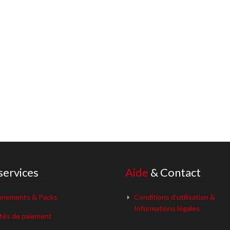
services
Aide
& Contact
nements & Packs
Conditions d’utilisation &
Informations légales
ités de paiement