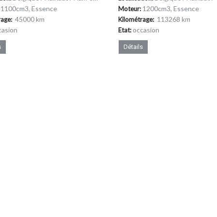
1100cm
3
, Essence
1200cm
3
, Essence
Moteur:
45000 km
113268 km
rage:
Kilométrage:
casion
occasion
Etat:
s
Détails