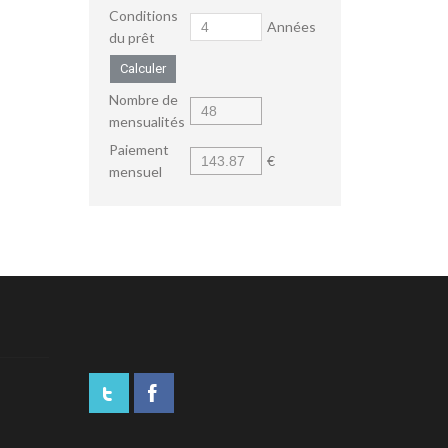
Conditions
Années
du prêt
Calculer
Nombre de
mensualités
Paiement
€
mensuel