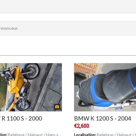
annonceur.
R 1100 S - 2000
BMW K 1200 S - 2004
0
€2,600
Belgique / Hainaut / Ham-sur-Heure-Nalinnes
Belgique / Hainaut / Cou
tion:
Localisation: