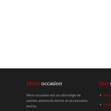
Moto
occasion
Nos
Moto occasion est un site belge de
Abon
petites annonces motos et accessoires
Facil
motos.