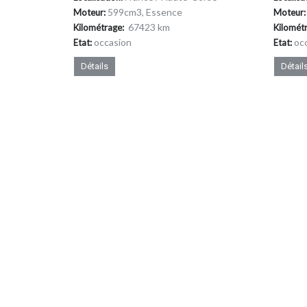
599cm
3
, Essence
Moteur:
Moteur:
67423 km
Kilométrage:
Kilomét
occasion
oc
Etat:
Etat:
Détails
Détail