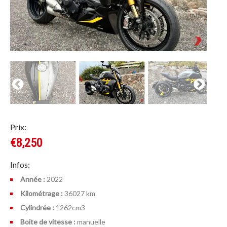
Prix:
€8,250
Infos:
Année :
2022
Kilométrage :
36027 km
Cylindrée :
1262cm
3
Boite de vitesse :
manuelle