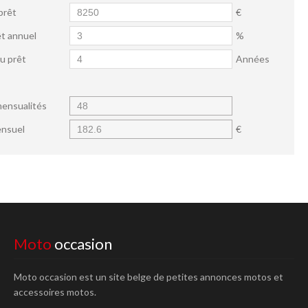
prêt
€
êt annuel
%
u prêt
Années
ensualités
nsuel
€
Moto
occasion
Moto occasion est un site belge de petites annonces motos et
accessoires motos.