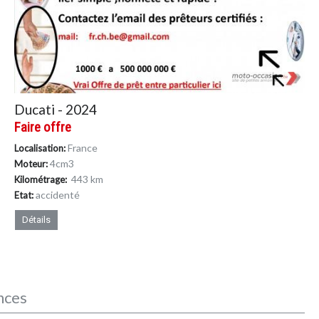
Ducati - 2024
Faire offre
France
Localisation:
4cm
3
Moteur:
443 km
Kilométrage:
accidenté
Etat:
Détails
nces