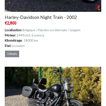
Harley-Davidson Night Train - 2002
€2,800
Belgique / Flandre occidentale / Izegem
Localisation:
1449cm
3
, Essence
Moteur:
58000 km
Kilométrage:
occasion
Etat:
Détails