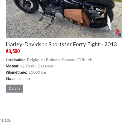
Harley-Davidson Sportster Forty Eight - 2013
€3,500
Belgique / Brabant flamand / Dilbeek
Localisation:
1202cm
3
, Essence
Moteur:
11000 km
Kilométrage:
occasion
Etat:
Détails
nces