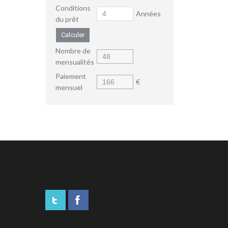
Conditions
Années
du prêt
Calculer
Nombre de
mensualités
Paiement
€
mensuel