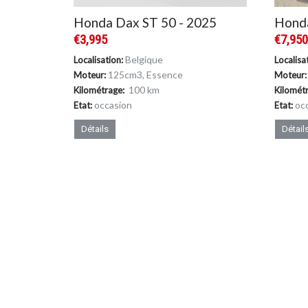
Honda Dax ST 50 - 2025
Honda
€3,995
€7,95
Belgique
Localisation:
Localisa
125cm
3
, Essence
Moteur:
Moteur:
100 km
Kilométrage:
Kilomét
occasion
oc
Etat:
Etat:
Détails
Détail