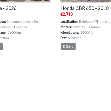
 - 2026
Honda CBR 650 - 2018
0
€2,710
Belgique / Liège / Spa
Belgique / Flandre occidentale / 
tion:
Localisation:
330cm
3
, Essence
689cm
3
, Essence
Moteur:
2600 km
16000 km
rage:
Kilométrage:
casion
occasion
Etat:
s
Détails