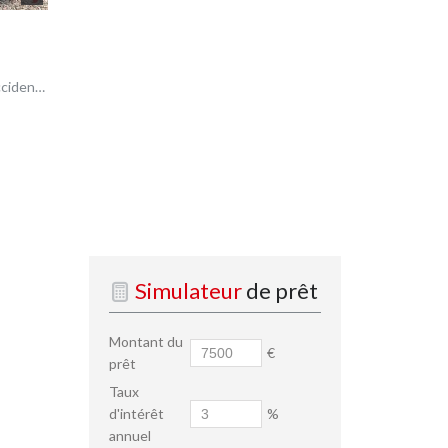
Poperinge
Simulateur
de prêt
Montant du
€
prêt
Taux
d'intérêt
%
annuel