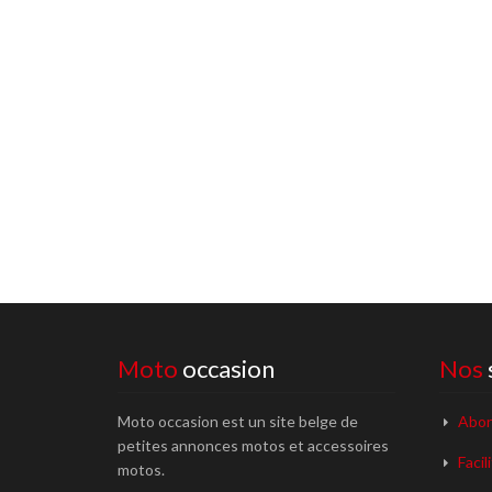
Moto
occasion
Nos
Moto occasion est un site belge de
Abon
petites annonces motos et accessoires
Facil
motos.