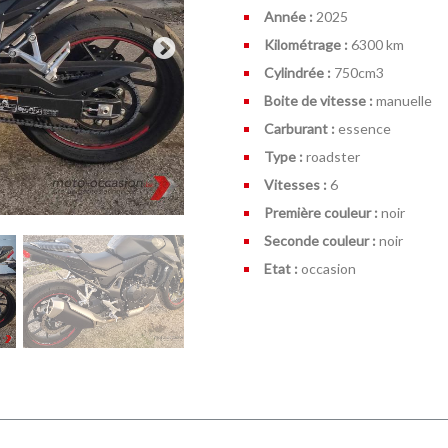
Année :
2025
Kilométrage :
6300 km
Cylindrée :
750cm
3
Boite de vitesse :
manuelle
Carburant :
essence
Type :
roadster
Vitesses :
6
Première couleur :
noir
Seconde couleur :
noir
Etat :
occasion