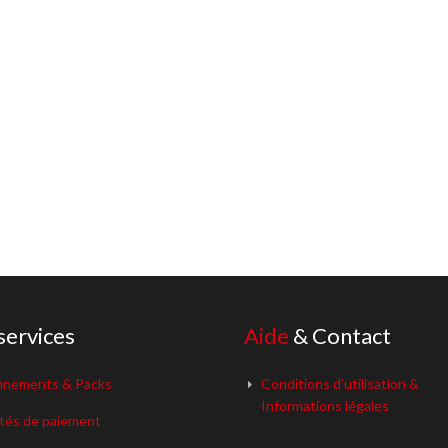
services
Aide
& Contact
nements & Packs
Conditions d’utilisation &
Informations légales
ités de paiement