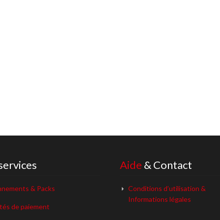
services
Aide
& Contact
nements & Packs
Conditions d’utilisation &
Informations légales
ités de paiement