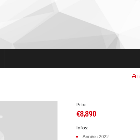
I
Prix:
€8,890
Infos:
Année :
2022