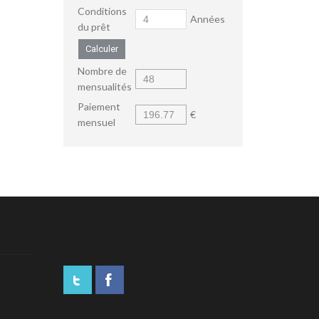
Conditions
Années
du prêt
Calculer
Nombre de
mensualités
Paiement
€
mensuel