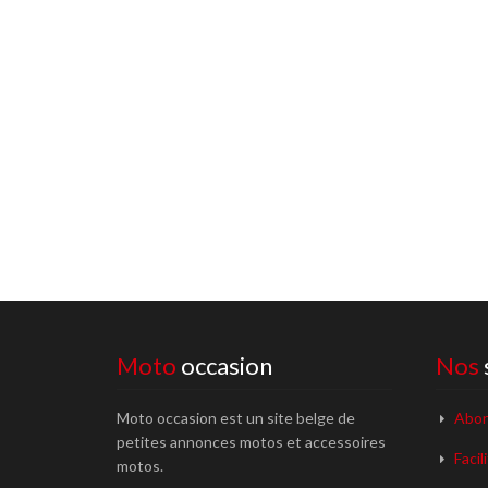
Moto
occasion
Nos
Moto occasion est un site belge de
Abon
petites annonces motos et accessoires
Facil
motos.