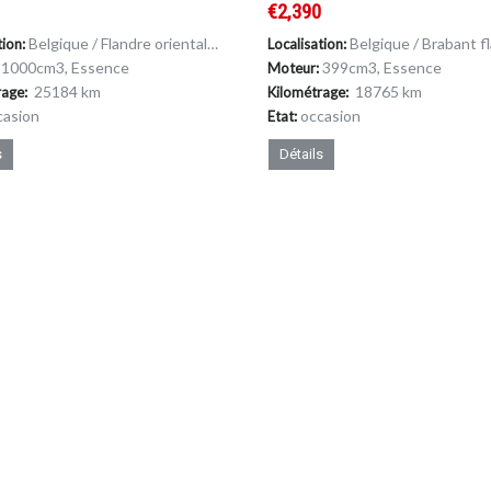
0
€2,390
Belgique / Flandre orientale / Laethem-Saint-Martin
Belgique / Brabant flamand / 
tion:
Localisation:
1000cm
3
, Essence
399cm
3
, Essence
Moteur:
25184 km
18765 km
rage:
Kilométrage:
casion
occasion
Etat:
s
Détails