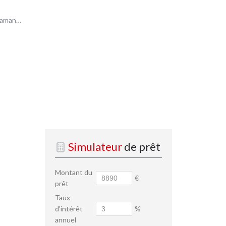
Machelen
Simulateur
de prêt
Montant du
€
prêt
Taux
d'intérêt
%
annuel