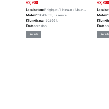
€2,900
€3,80
Belgique / Hainaut / Mouscron
Localisation:
Localisa
1043cm
3
, Essence
Moteur:
Moteur:
30266 km
Kilométrage:
Kilomét
occasion
oc
Etat:
Etat:
Détails
Détail