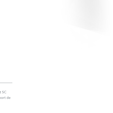
t SC
port de