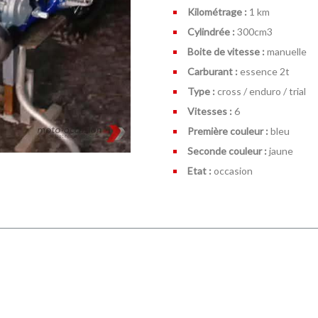
Kilométrage :
1 km
Cylindrée :
300cm
3
Boite de vitesse :
manuelle
Carburant :
essence 2t
Type :
cross / enduro / trial
Vitesses :
6
Première couleur :
bleu
Seconde couleur :
jaune
Etat :
occasion