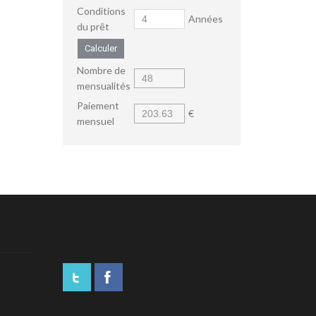
Conditions
Années
du prêt
Calculer
Nombre de
mensualités
Paiement
€
mensuel