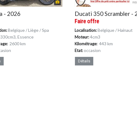
 - 2026
Ducati 350 Scrambler -
0
Faire offre
Belgique / Liège / Spa
Belgique / Hainaut
tion:
Localisation:
330cm
3
, Essence
4cm
3
Moteur:
2600 km
443 km
rage:
Kilométrage:
casion
occasion
Etat:
s
Détails