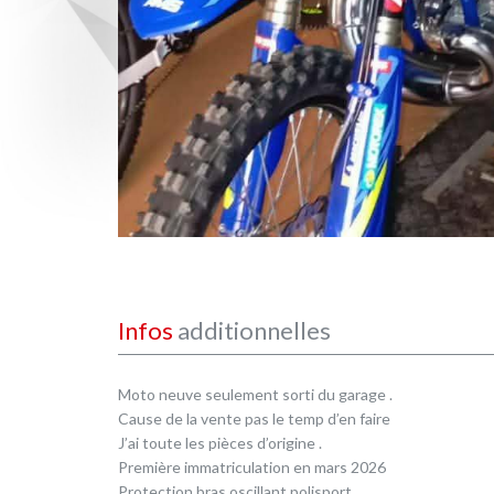
Infos
additionnelles
Moto neuve seulement sorti du garage .
Cause de la vente pas le temp d’en faire
J’ai toute les pièces d’origine .
Première immatriculation en mars 2026
Protection bras oscillant polisport .