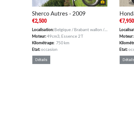
Sherco Autres - 2009
Honda
€2,500
€7,95
Belgique / Brabant wallon / Ittre
Localisation:
Localisa
49cm
3
, Essence 2T
Moteur:
Moteur:
750 km
Kilométrage:
Kilomét
occasion
oc
Etat:
Etat:
Détails
Détail