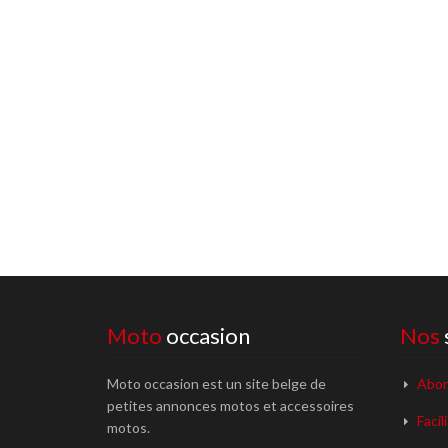
Moto
occasion
Nos
Moto occasion est un site belge de
Abon
petites annonces motos et accessoires
Facil
motos.