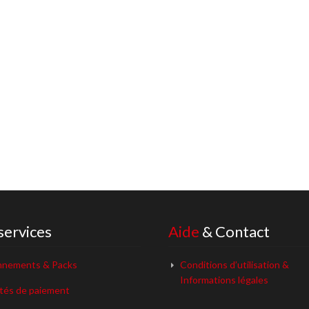
services
Aide
& Contact
nements & Packs
Conditions d’utilisation &
Informations légales
ités de paiement