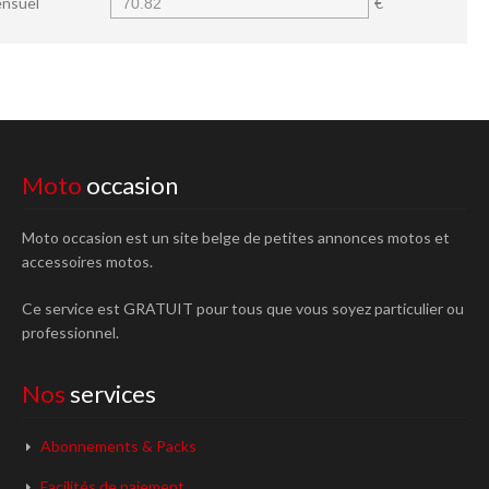
nsuel
€
Moto
occasion
Moto occasion est un site belge de petites annonces motos et
accessoires motos.
Ce service est GRATUIT pour tous que vous soyez particulier ou
professionnel.
Nos
services
Abonnements & Packs
Facilités de paiement