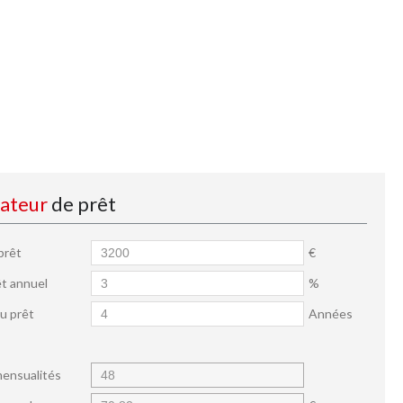
lateur
de prêt
prêt
€
êt annuel
%
u prêt
Années
ensualités