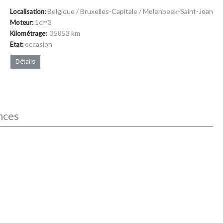
Belgique / Bruxelles-Capitale / Molenbeek-Saint-Jean
Localisation:
1cm
3
Moteur:
35853 km
Kilométrage:
occasion
Etat:
Détails
nces