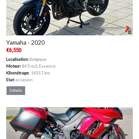
Yamaha - 2020
€6,550
Belgique
Localisation:
847cm
3
, Essence
Moteur:
18317 km
Kilométrage:
occasion
Etat:
Détails