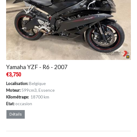
Yamaha YZF - R6 - 2007
€3,750
Belgique
Localisation:
599cm
3
, Essence
Moteur:
18700 km
Kilométrage:
occasion
Etat:
Détails