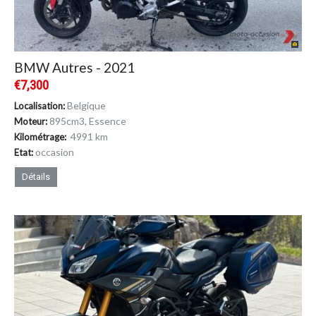
BMW Autres - 2021
€7,300
Belgique
Localisation:
895cm
3
, Essence
Moteur:
4991 km
Kilométrage:
occasion
Etat:
Détails