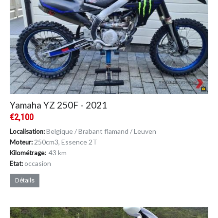
Yamaha YZ 250F - 2021
€2,100
Belgique / Brabant flamand / Leuven
Localisation:
250cm
3
, Essence 2T
Moteur:
43 km
Kilométrage:
occasion
Etat:
Détails