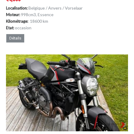
Belgique / Anvers / Vorselaar
Localisation:
998cm
3
, Essence
Moteur:
18600 km
Kilométrage:
occasion
Etat:
Détails