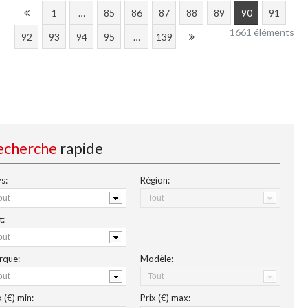
1
…
85
86
87
88
89
90
91
1661 éléments
92
93
94
95
…
139
echerche
rapide
s:
Région:
t:
rque:
Modèle:
x (€)
min
:
Prix (€)
max
: