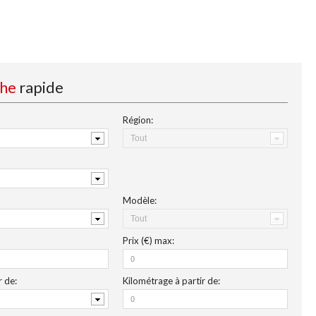
che
rapide
Région:
Modèle:
Prix (€)
max
:
r de
:
Kilométrage
à partir de: