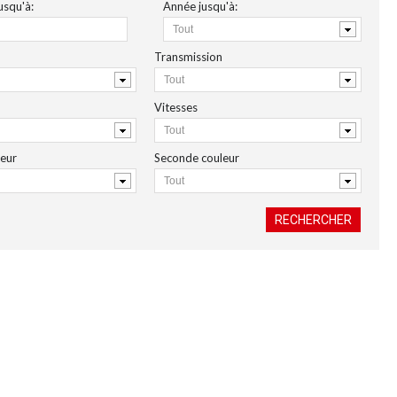
usqu'à:
Année
jusqu'à
:
Transmission
Vitesses
leur
Seconde couleur