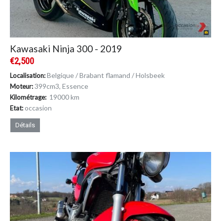
Kawasaki Ninja 300 - 2019
€2,500
Belgique / Brabant flamand / Holsbeek
Localisation:
399cm
3
, Essence
Moteur:
19000 km
Kilométrage:
occasion
Etat:
Détails