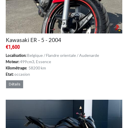
Kawasaki ER - 5 - 2004
€1,600
Belgique / Flandre orientale / Audenarde
Localisation:
499cm
3
, Essence
Moteur:
58200 km
Kilométrage:
occasion
Etat:
Détails