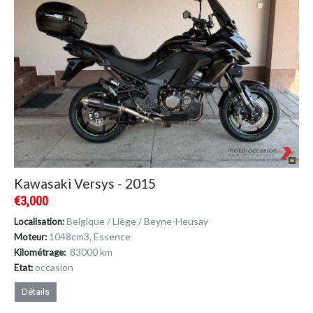
Kawasaki Versys - 2015
€3,000
Belgique / Liège / Beyne-Heusay
Localisation:
1048cm
3
, Essence
Moteur:
83000 km
Kilométrage:
occasion
Etat:
Détails