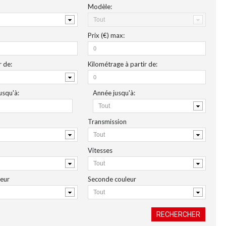
Modèle:
Prix (€)
max
:
r de
:
Kilométrage
à partir de:
usqu'à:
Année
jusqu'à
:
Transmission
Vitesses
leur
Seconde couleur