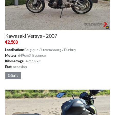
Kawasaki Versys - 2007
€2,500
Belgique / Luxembourg / Durbuy
Localisation:
649cm
3
, Essence
Moteur:
47116 km
Kilométrage:
occasion
Etat:
Détails