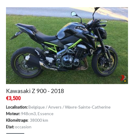
Kawasaki Z 900 - 2018
€3,500
Belgique / Anvers / Wavre-Sainte-Catherine
Localisation:
948cm
3
, Essence
Moteur:
38000 km
Kilométrage:
occasion
Etat: