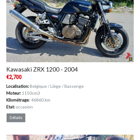
Kawasaki ZRX 1200 - 2004
€2,700
Belgique / Liège / Bassenge
Localisation:
1150cm
3
Moteur:
46860 km
Kilométrage:
occasion
Etat:
Détails