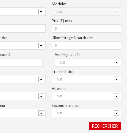
Modèle:
Prix (€)
max
:
r de
:
Kilométrage
à partir de:
usqu'à:
Année
jusqu'à
:
Transmission
Vitesses
leur
Seconde couleur