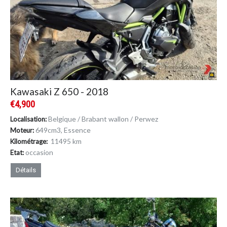
Kawasaki Z 650 - 2018
€4,900
Belgique / Brabant wallon / Perwez
Localisation:
649cm
3
, Essence
Moteur:
11495 km
Kilométrage:
occasion
Etat:
Détails